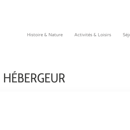
Histoire & Nature
Activités & Loisirs
Séj
N HÉBERGEUR